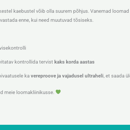
äikestel kaebustel võib olla suurem põhjus. Vanemad loomad 
 avastada enne, kui need muutuvad tõsiseks.
visekontrolli
tatav kontrollida tervist
kaks korda aastas
äbivaatusele ka
vereproove ja vajadusel ultraheli
, et saada 
tud meie loomakliinikusse.