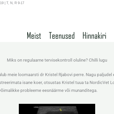
19 | T, N, R 9-17
Meist
Teenused
Hinnakiri
Miks on regulaarne tervisekontroll oluline? Chilli lugu
lub meie loomaarsti dr Kristel Rjabovi perre. Nagu paljudel e
reerimata isane koer, otsustas Kristel tuua ta NordicVet Loo
a võimalikke probleeme eesnäärme või munanditega.