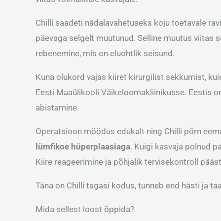
Chilli saadeti nädalavahetuseks koju toetavale rav
päevaga selgelt muutunud. Selline muutus viitas s
rebenemine, mis on eluohtlik seisund.
Kuna olukord vajas kiiret kirurgilist sekkumist, kui
Eesti Maaülikooli Väikeloomakliinikusse. Eestis on
abistamine.
Operatsioon möödus edukalt ning Chilli põrn eemal
lümfikoe hüperplaasiaga
. Kuigi kasvaja polnud p
Kiire reageerimine ja põhjalik tervisekontroll päästs
Täna on Chilli tagasi kodus, tunneb end hästi ja t
Mida sellest loost õppida?