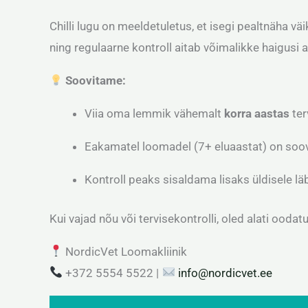
Chilli lugu on meeldetuletus, et isegi pealtnäha v
ning regulaarne kontroll aitab võimalikke haigusi
Soovitame:
Viia oma lemmik vähemalt
korra aastas
ter
Eakamatel loomadel (7+ eluaastat) on soovi
Kontroll peaks sisaldama lisaks üldisele l
Kui vajad nõu või tervisekontrolli, oled alati ooda
NordicVet Loomakliinik
+372 5554 5522 |
info@nordicvet.ee