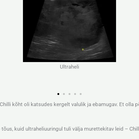
Põrn ja kasvaj
heli
Chilli kõht oli katsudes kergelt valulik ja ebamugav. Et olla 
us, kuid ultraheliuuringul tuli välja murettekitav leid – Chi