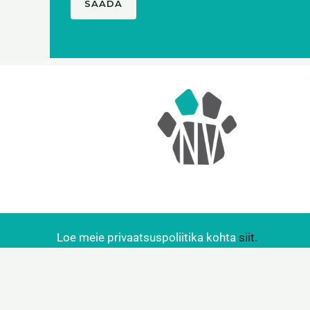
SAADA
Loe meie privaatsuspoliitika kohta
siit.
VetNordic OÜ, reg nr 16651691, Koskla 16, Talli
tel 55545522, 6355222