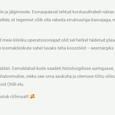
ile ja jälgimisele. Esmaspäeval tehtud kordusultraheli näita
ellele, et tegemist võib olla rabeda struktuuriga kasvajaga,
d meie kliiniku operatsiooniajad olid sel hetkel täidetud plaan
 loomakliinikute vahel tavaks teha koostööd – eesmärgiks on
dati. Eemaldatud kude saadeti histoloogilisse uuringusse, m
ahaloomuline, oleks see oma asukoha ja olemuse tõttu võinud 
id Chilli elu.
aastub rõõmsalt!