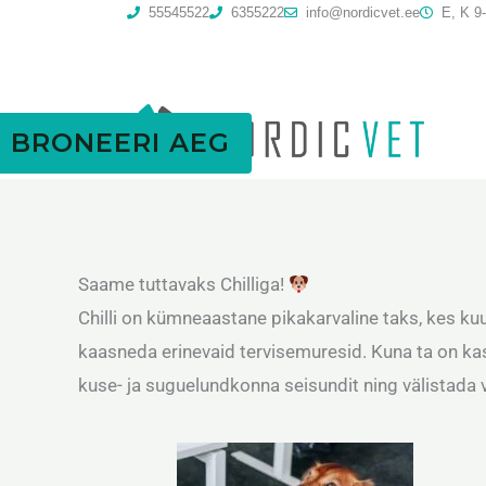
Skip
55545522
6355222
info@nordicvet.ee
E, K 9-
to
content
BRONEERI AEG
Saame tuttavaks Chilliga!
Chilli on kümneaastane pikakarvaline taks, kes kuu
kaasneda erinevaid tervisemuresid. Kuna ta on kast
kuse- ja suguelundkonna seisundit ning välistad