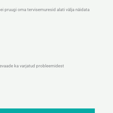
ei pruugi oma tervisemuresid alati välja näidata
ülevaade ka varjatud probleemidest