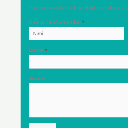
Küsi nõu või jäta teade kontaktivormi kaudu!
Nimi ja Telefoninumber
*
F
E-mail
*
i
r
s
t
Sõnum