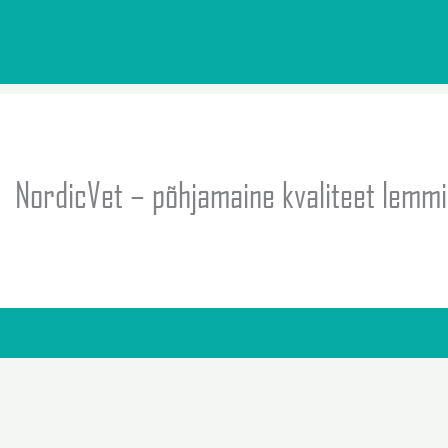
NordicVet – põhjamaine kvaliteet lemm
nn,
info@nordicvet.ee
,