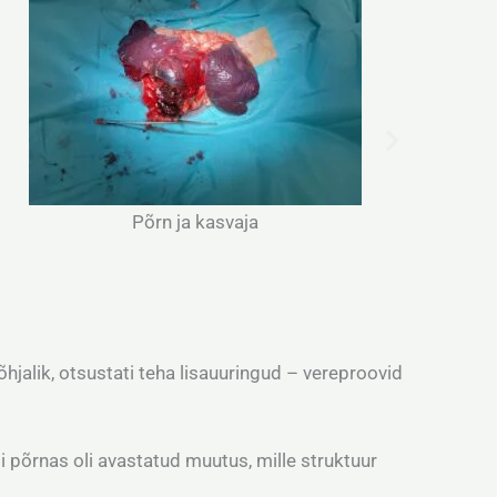
a
Operatsioonist ärkamas
põhjalik, otsustati teha lisauuringud – vereproovid
lli põrnas oli avastatud muutus, mille struktuur