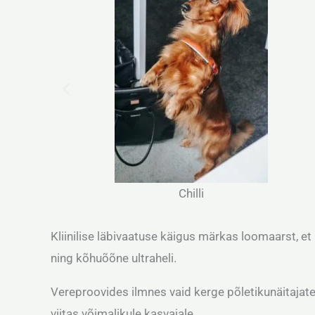
Ultra
Chilli
Kliinilise läbivaatuse käigus märkas loomaarst, et 
ning kõhuõõne ultraheli.
Vereproovides ilmnes vaid kerge põletikunäitajate tõ
viitas võimalikule kasvajale.