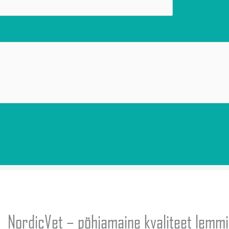
t
NordicVet – põhjamaine kvaliteet lemm