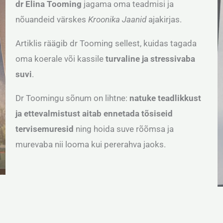
dr Elina Tooming
jagama oma teadmisi ja
nõuandeid värskes
Kroonika Jaanid
ajakirjas.
Artiklis räägib dr Tooming sellest, kuidas tagada
oma koerale või kassile
turvaline ja stressivaba
suvi
.
Dr Toomingu sõnum on lihtne:
natuke teadlikkust
ja ettevalmistust aitab ennetada tõsiseid
tervisemuresid
ning hoida suve rõõmsa ja
murevaba nii looma kui pererahva jaoks.