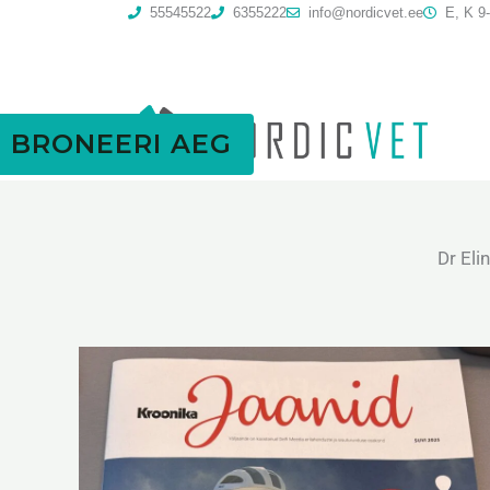
Skip
55545522
6355222
info@nordicvet.ee
E, K 9-
to
content
BRONEERI AEG
Dr Eli