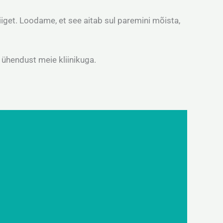
iget. Loodame, et see aitab sul paremini mõista,
 ühendust meie kliinikuga.