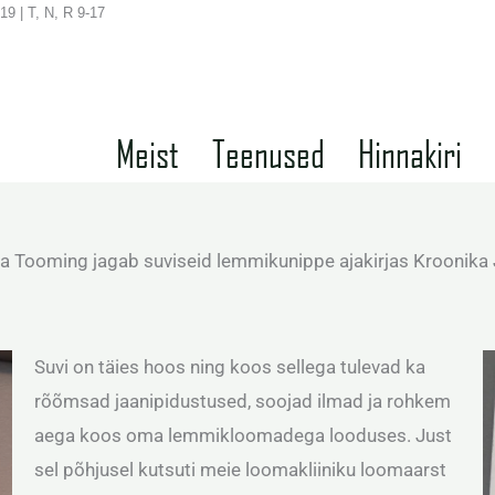
19 | T, N, R 9-17
Meist
Teenused
Hinnakiri
na Tooming jagab suviseid lemmikunippe ajakirjas Kroonika
Suvi on täies hoos ning koos sellega tulevad ka
rõõmsad jaanipidustused, soojad ilmad ja rohkem
aega koos oma lemmikloomadega looduses. Just
sel põhjusel kutsuti meie loomakliiniku loomaarst