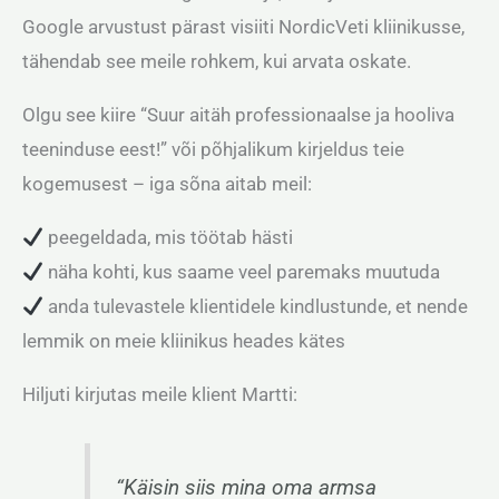
Google arvustust pärast visiiti NordicVeti kliinikusse,
tähendab see meile rohkem, kui arvata oskate.
Olgu see kiire “Suur aitäh professionaalse ja hooliva
teeninduse eest!” või põhjalikum kirjeldus teie
kogemusest – iga sõna aitab meil:
peegeldada, mis töötab hästi
näha kohti, kus saame veel paremaks muutuda
anda tulevastele klientidele kindlustunde, et nende
lemmik on meie kliinikus heades kätes
Hiljuti kirjutas meile klient Martti:
“Käisin siis mina oma armsa