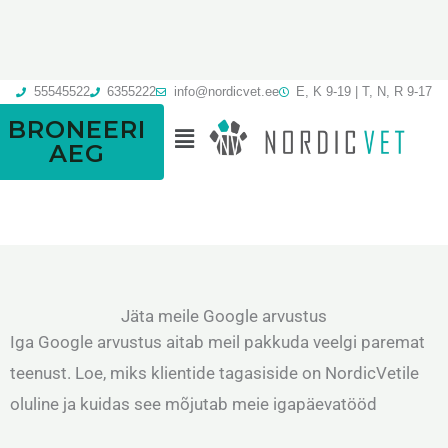
Skip
to
content
55545522
6355222
info@nordicvet.ee
E, K 9-19 | T, N, R 9-17
BRONEERI
Menu
AEG
Jäta meile Google arvustus
Iga Google arvustus aitab meil pakkuda veelgi paremat
teenust. Loe, miks klientide tagasiside on NordicVetile
oluline ja kuidas see mõjutab meie igapäevatööd