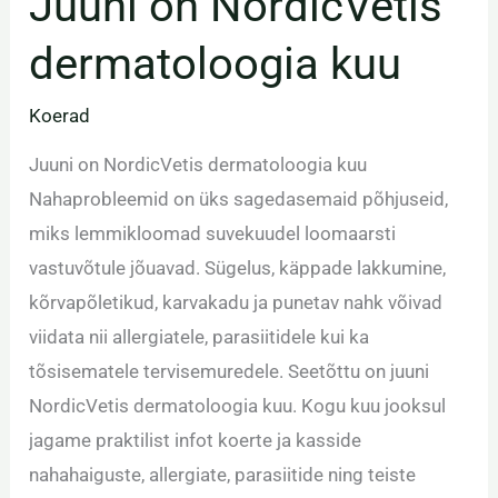
Juuni on NordicVetis
dermatoloogia kuu
Koerad
Juuni on NordicVetis dermatoloogia kuu
Nahaprobleemid on üks sagedasemaid põhjuseid,
miks lemmikloomad suvekuudel loomaarsti
vastuvõtule jõuavad. Sügelus, käppade lakkumine,
kõrvapõletikud, karvakadu ja punetav nahk võivad
viidata nii allergiatele, parasiitidele kui ka
tõsisematele tervisemuredele. Seetõttu on juuni
NordicVetis dermatoloogia kuu. Kogu kuu jooksul
jagame praktilist infot koerte ja kasside
nahahaiguste, allergiate, parasiitide ning teiste