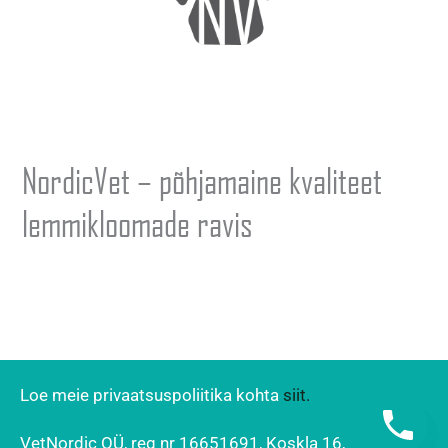
NordicVet – põhjamaine kvaliteet
lemmikloomade ravis
Loe meie privaatsuspoliitika kohta
siit.
VetNordic OÜ, reg nr 16651691, Koskla 16,