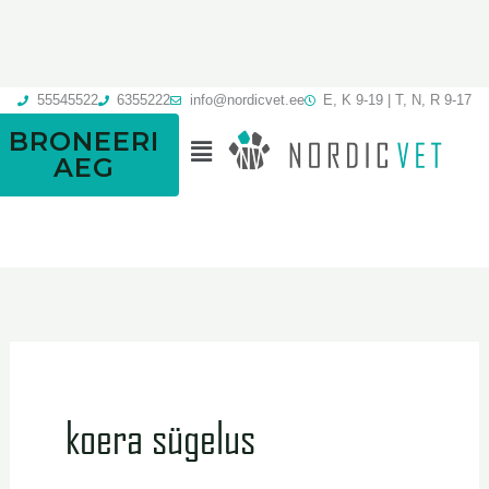
Skip
to
content
55545522
6355222
info@nordicvet.ee
E, K 9-19 | T, N, R 9-17
BRONEERI
Menu
AEG
koera sügelus