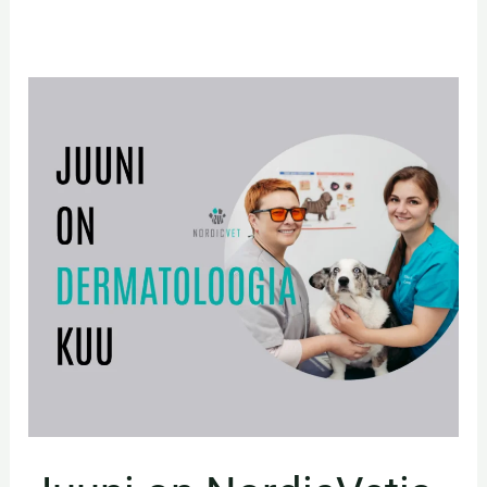
Juuni
on
NordicVetis
dermatoloogia
kuu