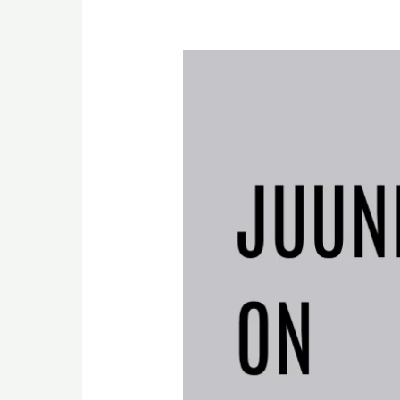
Juuni
on
NordicVetis
dermatoloogia
kuu