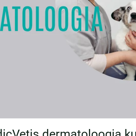
dicVetis dermatoloogia k