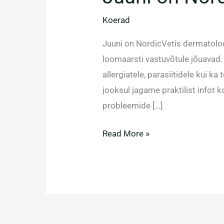
Koerad
Juuni on NordicVetis dermatol
loomaarsti vastuvõtule jõuavad.
allergiatele, parasiitidele kui 
jooksul jagame praktilist infot k
probleemide […]
Read More »