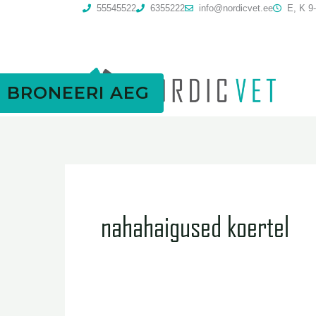
Skip
55545522
6355222
info@nordicvet.ee
E, K 9-
to
content
BRONEERI AEG
nahahaigused koertel