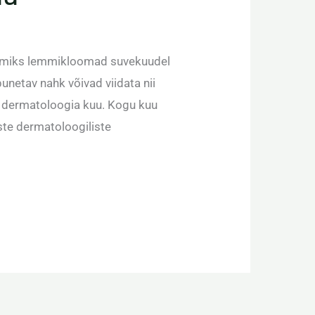
, miks lemmikloomad suvekuudel
unetav nahk võivad viidata nii
is dermatoloogia kuu. Kogu kuu
iste dermatoloogiliste