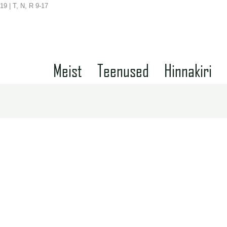
19 | T, N, R 9-17
Meist
Teenused
Hinnakiri