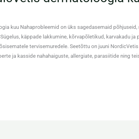
oogia kuu Nahaprobleemid on üks sagedasemaid põhjuseid
 Sügelus, käppade lakkumine, kõrvapõletikud, karvakadu ja p
ka tõsisematele tervisemuredele. Seetõttu on juuni NordicVet
oerte ja kasside nahahaiguste, allergiate, parasiitide ning te