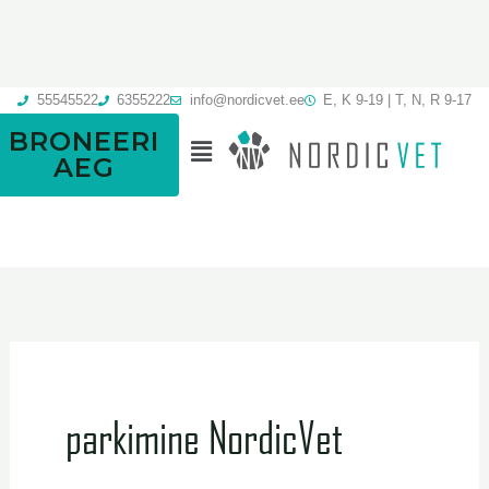
Skip
to
content
55545522
6355222
info@nordicvet.ee
E, K 9-19 | T, N, R 9-17
BRONEERI
Menu
AEG
parkimine NordicVet