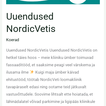
Uuendused
NordicVetis
Koerad
Uuendused NordicVetis Uuendused NordicVetis on
hetkel täies hoos – meie kliiniku ümber toimuvad
fassaaditööd, et saaksime peagi veel värskema ja
ilusama ilme
Kuigi maja ümber käivad
ehitustööd, töötab NordicVeti loomakliinik
tavapäraselt edasi ning ootame teid jätkuvalt
vastuvõttudele. Soovime lihtsalt ette hoiatada, et
lähinädalatel võivad parkimine ja ligipääs kliinikule