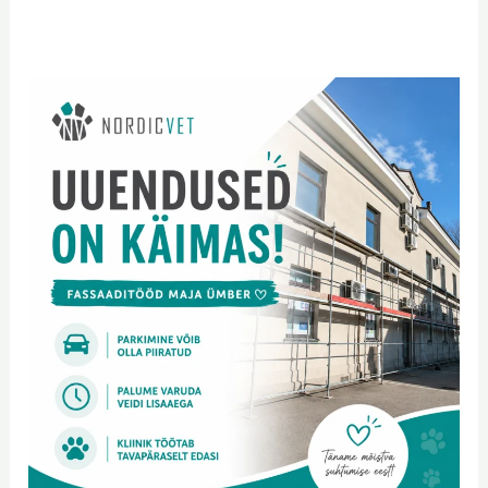
Uuendused
NordicVetis